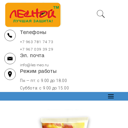
Перейти
LesNeo — купить средства от комаров оптом в Москве и РФ
к
содержимому
Телефоны
Защита от кровососущих насекомых, репелленты
+7 963 781 74 73
+7 967 039 39 29
Эл. почта
info@les-neo.ru
Режим работы
Пн — пт: с 9.00 до 18.00
Суббота: с 9.00 до 15.00
Основно
меню