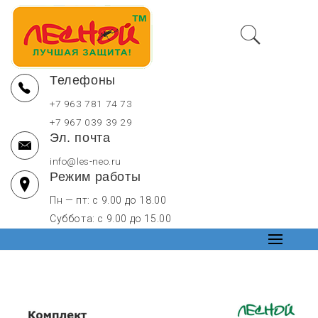
Перейти
LesNeo — купить средства от комаров оптом в Москве и РФ
к
содержимому
Телефоны
Защита от кровососущих насекомых, репелленты
+7 963 781 74 73
+7 967 039 39 29
Эл. почта
info@les-neo.ru
Режим работы
Пн — пт: с 9.00 до 18.00
Суббота: с 9.00 до 15.00
Основно
меню