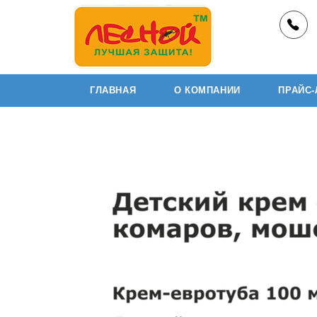
Перейти
LesNeo — купить средства от комаров
к
оптом в Москве и РФ
содержимому
Защита от кровососущих насекомых,
ГЛАВНАЯ
О КОМПАНИИ
ПРАЙС-
репелленты